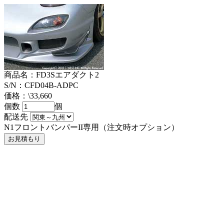
商品名：FD3Sエアダクト2
S/N：CFD04B-ADPC
価格：\33,660
個数
個
配送先
N1フロントバンパーII専用（注文時オプション）