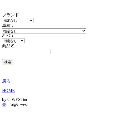
ブランド：
車種：
ﾊﾟｰﾂ：
商品名：
戻る
HOME
by C-WESTinc
亮
info@c-west