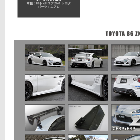
車種：86[ハチロク]ZN6 トヨタ
パーツ：エアロ