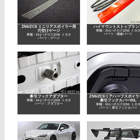
ZN6/ZC6 ミニリアスポイラー用
ハイマウントストップラン
穴空けゲージ
車種：86[ハチロク]ZN6 トヨ
パーツ：補修パーツ
車種：86[ハチロク]ZN6 トヨタ
パーツ：ゲージ
牽引フックアダプター
ZN6/ZC6リアハーフスポイ
牽引フックカバーR/L
車種：86[ハチロク]ZN6 トヨタ
パーツ：アダプター
車種：86[ハチロク]ZN6 トヨ
パーツ：牽引フックカバー