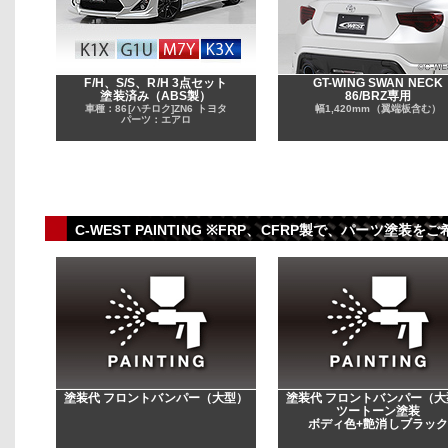
F/H、S/S、R/H 3点セット
GT-WING SWAN NECK
塗装済み（ABS製）
86/BRZ専用
車種：86[ハチロク]ZN6 トヨタ
幅1,420mm（翼端板含む）
パーツ：エアロ
C-WEST PAINTING ※FRP、CFRP製で、パーツ
塗装代 フロントバンパー（大型）
塗装代 フロントバンパー（大
ツートーン塗装
ボディ色+艶消しブラッ