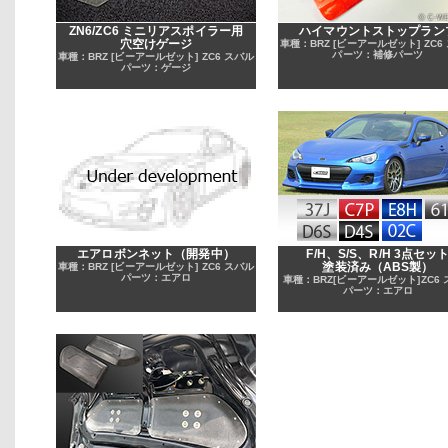
ZN6/ZC6 ミニリアスポイラー用
ハイマウントストップラン
穴空けゲージ
車種：BRZ [ビーアールゼット] ZC6
パーツ：補修パーツ
車種：BRZ [ビーアールゼット] ZC6 スバル
パーツ：ゲージ
エアロボンネット（開発中）
F/H、S/S、R/H 3点セッ
塗装済み（ABS製）
車種：BRZ [ビーアールゼット] ZC6 スバル
パーツ：エアロ
車種：BRZ[ビーアールゼット]ZC6
パーツ：エアロ