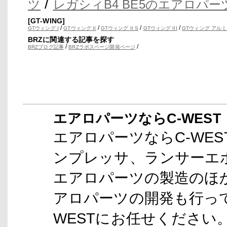
/
ツ
レガシィB4 BE5のエアロパー
[GT-WING]
/
/
/
/
GTウィング I
GTウィング II
GTウィング II S
GTウィング III
GTウィング アルミ
BRZに関連する記事を探す
/
/
BRZブログ記事
BRZラボスページ開発ページ
エアロパーツならC-WEST
エアロパーツならC-WEST
ンプレッサ、ランサーエボ
エアロパーツの製造のほか
アロパーツの開発も行っ
WESTにお任せください