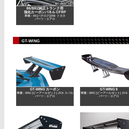
86/BRZ純正トランク用
強化カーボンパネル CFRP
車種：86[ハチロク]ZN6 トヨタ
パーツ：エアロ
GT-WING
GT-WING カーボン
GT-WING II
車種：BRZ [ビーアールゼット] ZC6 スバル
車種：BRZ [ビーアールゼット] ZC6
パーツ：エアロ
パーツ：エアロ