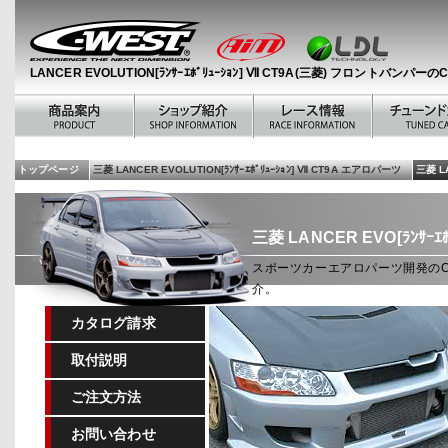
LANCER EVOLUTION[ﾗﾝｻｰｴﾎﾞﾘｭｰｼｮﾝ] Ⅶ CT9A(三菱) フロントバンパーのC
トップページ
三菱 LANCER EVOLUTION[ﾗﾝｻｰｴﾎﾞﾘｭｰｼｮﾝ] Ⅶ CT9A エアロパーツ
三菱 LA
三菱 LANCER EVO[ﾗﾝｻｰｴﾎ
スポーツカーエアロパーツ開発のC-WEST
介。
カタログ請求
取付説明
ご注文方法
お問い合わせ