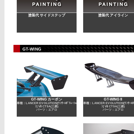
塗装代 サイドステップ
塗装代 アイライン
GT-WING
GT-WING カーボン
GT-WING II
車種：LANCER EVOLUTION[ﾗﾝｻｰｴﾎﾞﾘｭｰｼｮ
車種：LANCER EVOLUTION[ﾗﾝｻｰｴﾎﾞ
ﾝ] Ⅶ CT9A(三菱)
ﾝ] Ⅶ CT9A(三菱)
パーツ：エアロ
パーツ：エアロ