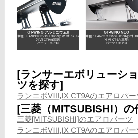
GT-WING アルミニウムII
GT-WING NEO
車種：LANCER EVOLUTION[ﾗﾝｻｰｴﾎﾞﾘｭｰｼｮ
車種：LANCER EVOLUTION[ﾗﾝｻｰｴﾎﾞ
ﾝ] Ⅶ CT9A(三菱)
ﾝ] Ⅶ CT9A(三菱)
パーツ：エアロ
パーツ：エアロ
[ランサーエボリューシ
ツを探す]
ランエボVIII,IX CT9Aのエアロパ
[三菱（MITSUBISH
三菱[MITSUBISHI]のエアロパーツ
ランエボVIII,IX CT9Aのエアロパ