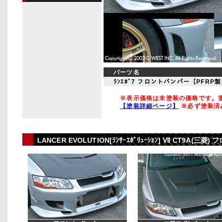
パーツ名
ﾗﾝｴﾎﾞ7 フロントバンパー【PFRP
※表示価格は未塗装の価格です。塗
【塗装詳細ページ】
※必ず塗装済
LANCER EVOLUTION[ﾗﾝｻｰｴﾎﾞﾘｭｰｼｮﾝ] Ⅶ CT