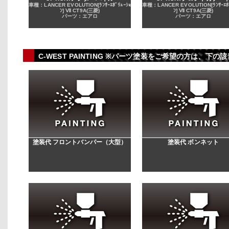
車種：LANCER EVOLUTION[ﾗﾝｻｰｴﾎﾞﾘｭｰｼｮ
車種：LANCER EVOLUTION[ﾗﾝｻｰｴﾎﾞ
ﾝ] Ⅶ CT9A(三菱)
ﾝ] Ⅶ CT9A(三菱)
パーツ：エアロ
パーツ：エアロ
C-WEST PAINTING ※パーツ塗装をご希望の方は、
塗装代 フロントバンパー（大型）
塗装代 ボンネット