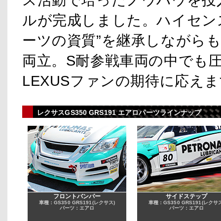
ルが完成しました。ハイセン
ーツの資質”を継承しながらも
両立。S耐参戦車両の中でも
LEXUSファンの期待に応え
レクサスGS350 GRS191 エアロパーツラインナップ
フロントバンパー
サイドステップ
車種：GS350 GRS191(レクサス)
車種：GS350 GRS191(レクサス
パーツ：エアロ
パーツ：エアロ