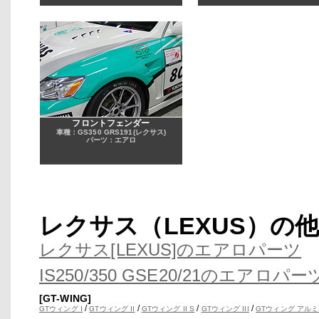
フロントフェンダー
車種：GS350 GRS191(レクサス)
パーツ：エアロ
レクサス（LEXUS）の
レクサス[LEXUS]のエアロパーツ
IS250/350 GSE20/21のエアロパー
[GT-WING]
/
/
/
/
GTウィング I
GTウィング II
GTウィング II S
GTウィング III
GTウィング アルミ