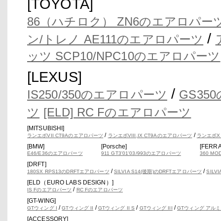
[TOYOTA]
86（ハチロク） ZN6のエアロパー
/
ン/トレノ AE111のエアロパーツ
ッツ SCP10/NPC10のエアロパーツ
[LEXUS]
/
IS250/350のエアロパーツ
GS35
ツ
[ELD] RC Fのエアロパーツ
[MITSUBISHI]
/
/
ランエボVII CT9Aのエアロパーツ
ランエボVIII,IX CT9Aのエアロパーツ
ランエボX
[BMW]
[Porsche]
[FERRA
E46/E36のエアロパーツ
911 GT3'01'03/993のエアロパーツ
360 M
[DRFT]
/
/
180SX RPS13のDRFTエアロパーツ
SILVIA S14(後期)のDRFTエアロパーツ
SILV
[ELD（EURO LABS DESIGN）]
/
IS Fのエアロパーツ
RC Fのエアロパーツ
[GT-WING]
/
/
/
/
GTウィング I
GTウィング II
GTウィング II S
GTウィング III
GTウィング アルミ
[ACCESSORY]