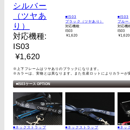
シルバー
（ツヤあ
■IS03
■IS03
ブラック（ツヤあり）
ブルー
り）
対応機種:
対応機種
IS03
IS03
対応機種:
¥1,620
¥1,620
IS03
¥1,620
※上下フレームはツヤありのブラックになります。
※カラーは、実物とは異なります。また生産ロットによりカラーが
■IS03ケース OPTION
■ネックストラップ
■ネックストラップ
■ネッ