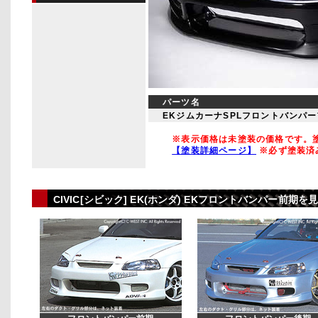
パーツ名
EKジムカーナSPLフロントバンパ
※表示価格は未塗装の価格です。塗
【塗装詳細ページ】
※必ず塗装済
CIVIC[シビック] EK(ホンダ) EKフロントバンパー前