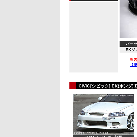
パー
EKジ
※表
【
CIVIC[シビック] EK(ホ