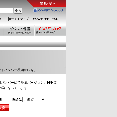
せ
サイトマップ
フロントバンパー後期の紹介。
用バンパーにて軽量バージョン。FPR素
仕様になっています。
個
配送先