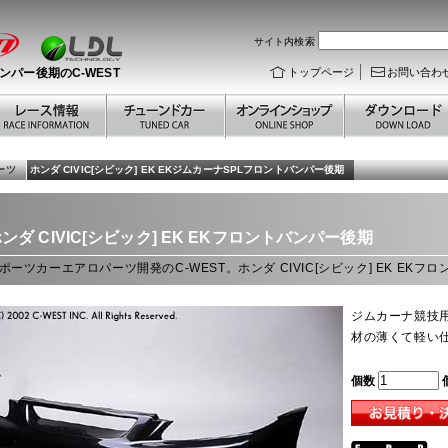
サイト内検索
トバンパー後期のC-WEST
トップページ
お問い合わ
パーツ
ホンダ CIVIC[シビック] EK EKジムカーナSPLフロントバンパー後期
ンダ CIVIC[シビック] EK
EKフロントバンパー後期
ポーツカーエアロパーツ開発のC-WEST。ホンダ CIVIC[シビック] EK EK
ジムカーナ競技
材の薄くて軽い
個数