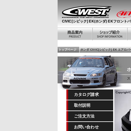
CIVIC[シビック] EK(ホンダ) EKフロン
トップページ
ホンダ CIVIC[シビック] EK エアロ
ホ
ス
カタログ請求
取付説明
ご注文方法
お問い合わせ