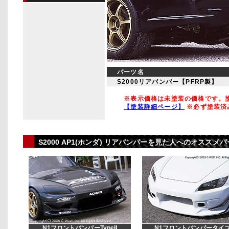
パーツ名
S2000リアバンパー【PFRP製】
※表示価格は未塗装の価格です。塗
【塗装詳細ページ】
※必ず塗装済
S2000 AP1(ホンダ) リアバンパーを見た人へのオスス
N1フロントバンパーTypeII
N1フロントバンパータイプ