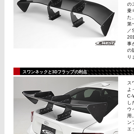
の
乗
た
第
／
2
事
の
り
スワンネックと3Dフラップの利点
ス
よ
C
し
ウ
用
ン
エ