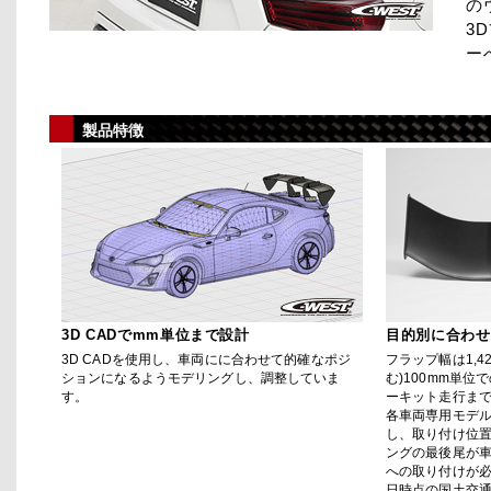
の
3
ー
製品特徴
3D CADでmm単位まで設計
目的別に合わせ
3D CADを使用し、車両にに合わせて的確なポジ
フラップ幅は1,42
ションになるようモデリングし、調整していま
む)100mm単
す。
ーキット走行ま
各車両専用モデ
し、取り付け位
ングの最後尾が
への取り付けが必
日時点の国土交通