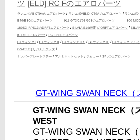
ツ
[ELD] RC Fのエアロパーツ
/
/
ランエボVII CT9Aのエアロパーツ
ランエボVIII,IX CT9Aのエアロパーツ
ランエボX
E46/E36のエアロパーツ
911 GT3'01'03/993のエアロパーツ
360 M
/
/
180SX RPS13のDRFTエアロパーツ
SILVIA S14(後期)のDRFTエアロパーツ
SILV
/
IS Fのエアロパーツ
RC Fのエアロパーツ
/
/
/
/
GTウィング I
GTウィング II
GTウィング II S
GTウィング III
GTウィング アルミ
/
C-WESTオリジナルグッズ
/
/
ナンバープレートステー
アルミネットセット
ジムカーナSPLのエアロパーツ
GT-WING SWAN NE
GT-WING SWAN NEC
WEST
GT-WING SWAN NE