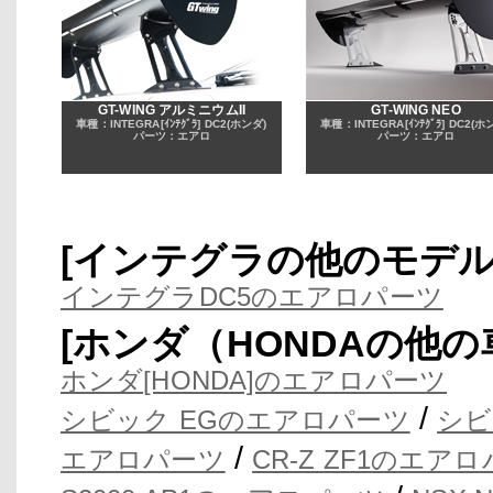
GT-WING アルミニウムII
GT-WING NEO
車種：INTEGRA[ｲﾝﾃｸﾞﾗ] DC2(ホンダ)
車種：INTEGRA[ｲﾝﾃｸﾞﾗ] DC2(ホ
パーツ：エアロ
パーツ：エアロ
[インテグラの他のモデ
インテグラDC5のエアロパーツ
[ホンダ（HONDAの他
ホンダ[HONDA]のエアロパーツ
/
シビック EGのエアロパーツ
シビ
/
エアロパーツ
CR-Z ZF1のエア