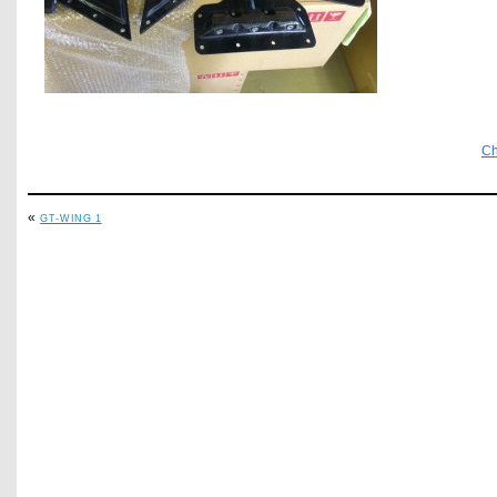
C
«
GT-WING 1