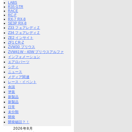
LABS
R35 GTR
RACE
RC-F
RX-7 RX-8
SE3P RX-8
Z33 フェアレディＺ
Z34 フェアレディＺ
ZE2 インサイト
ZF1 CR-Z
ZVW30 プリウス
ZVW41W・40W プリウスアルファ
インフォメーション
エアロパーツ
シティ
ニュース
メディア関連
レース・イベント
余談
塗装
新製品
新製品
日常
未分類
開発
開発秘話？！
2026年8月