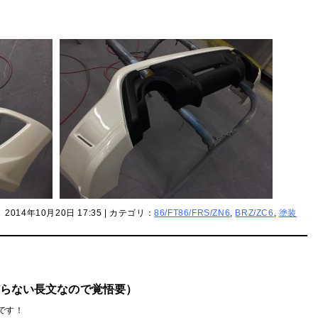
2014年10月20日 17:35 | カテゴリ：
86/FT86/FRS/ZN6
,
BRZ/ZC6
,
塗装
らない長文なので覚悟要）
評です！