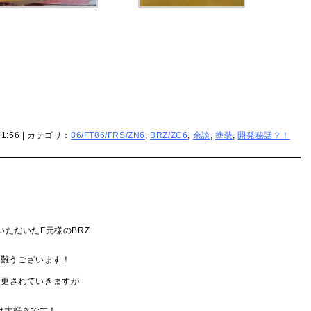
21:56 | カテゴリ：
86/FT86/FRS/ZN6
,
BRZ/ZC6
,
余談
,
塗装
,
開発秘話？！
いただいたF元様のBRZ
有難うございます！
変更されていきますが
。
は大好きです！