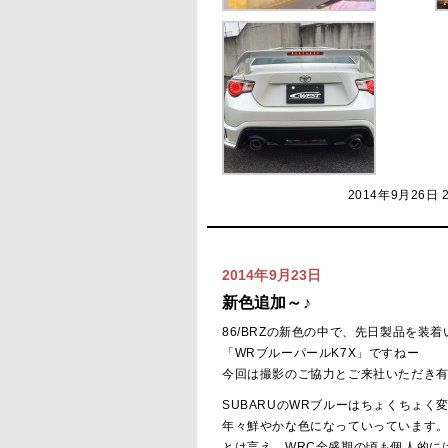
2014年9月26日 
2014年9月23日
新色追加～♪
86/BRZの新色の中で、先日製品を装着
「WRブルーパールK7X」ですねー
今回は撮影のご協力とご来社いただき
SUBARUのWRブルーはちょくちょく
年々鮮やかな色になっていっています
とは言え、WRC全盛期の頃も個人的に