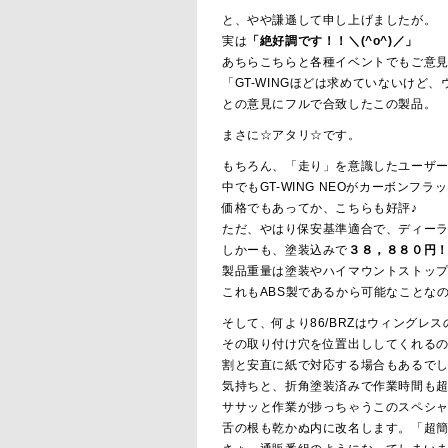
と、やや謙遜して申し上げましたが。
実は
「絶好調です！！＼(^o^)／」
あちらこちらと各種イベントでもご意
「GT-WINGほどは求めていないけど
との意見にフルで合致したこの製品。
まさに☆アタリ☆です。
もちろん、「走り」を意識したユーザー様
中でもGT-WING NEOがカーボンフ
価格でもあってか、こちらも好評♪
ただ、やはり保安基準適合で、ディー
しかーも、塗装込みで
３８，８８０円
製品重量は塗装やハイマウントストップ
これもABS製であるから可能なことなので
そして、何より86/BRZはウィングレ
その取り付け穴を位置出ししてくれる
割と安直に紙で対応する場合もあるで
気持ちと、折角塗装済みで作業時間も
ササッと作業が捗っちゃうこのスペシ
舌の根も乾かぬ内に改名します。「超