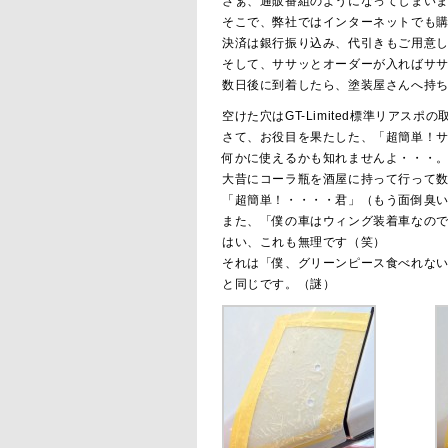
さぁ、通販番組のようになってしまい
そこで、弊社ではインターネットでも
決済は銀行振り込み、代引きもご用意して
そして、ササッとオーダーが入ればサ
数日後に到着したら、塗装屋さんへ持
空けた穴はGT-Limited標準リアス
さて、お役目を果たした、「超簡単！
何かに使えるかも知れませんよ・・・
大昔にコーラ瓶を酒屋に持って行って
「超簡単！・・・・君」（もう面倒臭
また、「僕の車はウィング装着車なの
はい、これも無理です（笑）
それは「僕、グリーンピース食べれな
と同じです。（謎）