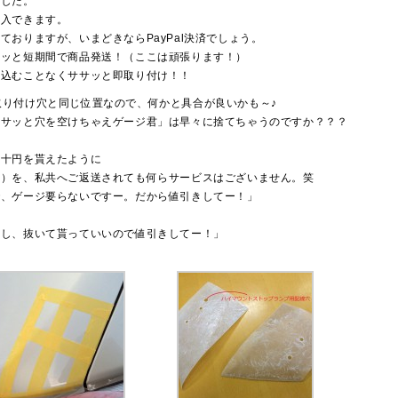
ました。
購入できます。
おりますが、いまどきならPayPal決済でしょう。
サッと短期間で商品発送！（ここは頑張ります！）
ち込むことなくササッと即取り付け！！
ポの取り付け穴と同じ位置なので、何かと具合が良いかも～♪
ササッと穴を空けちゃえゲージ君」は早々に捨てちゃうのですか？？？
。
数十円を貰えたように
い）を、私共へご返送されても何らサービスはございません。笑
で、ゲージ要らないですー。だから値引きしてー！」
いし、抜いて貰っていいので値引きしてー！」