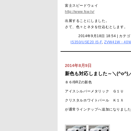
富士スピードウェイ
http://www.fsw.tv/
出展することにしました。
さて、色々とネタを仕込むとします。
2014年9月18日 18:54 | カテ
IS350/USE20 IS-F
,
ZVW41W・4
2014年8月9日
新色も対応しました～＼(^o^)
８６/BRZの新色
アイスシルバーメタリック Ｇ１Ｕ
クリスタルホワイトパール Ｋ１Ｘ
が通常ラインナップへ追加になりまし