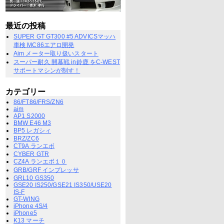
最近の投稿
SUPER GT GT300 #5 ADVICSマッハ
車検 MC86エアロ開発
Aim メーター取り扱いスタート
スーパー耐久 開幕戦 in鈴鹿 をC-WEST
サポートマシンが制す！
カテゴリー
86/FT86/FRS/ZN6
aim
AP1 S2000
BMW E46 M3
BP5 レガシィ
BRZ/ZC6
CT9A ランエボ
CYBER GTR
CZ4A ランエボ１０
GRB/GRF インプレッサ
GRL10 GS350
GSE20 IS250/GSE21 IS350/USE20
IS-F
GT-WING
iPhone 4S/4
iPhone5
K13 マーチ