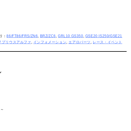
ゴリ：
86/FT86/FRS/ZN6
,
BRZ/ZC6
,
GRL10 GS350
,
GSE20 IS250/GSE21
0W プリウスアルファ
,
インフォメーション
,
エアロパーツ
,
レース・イベント
／
た～