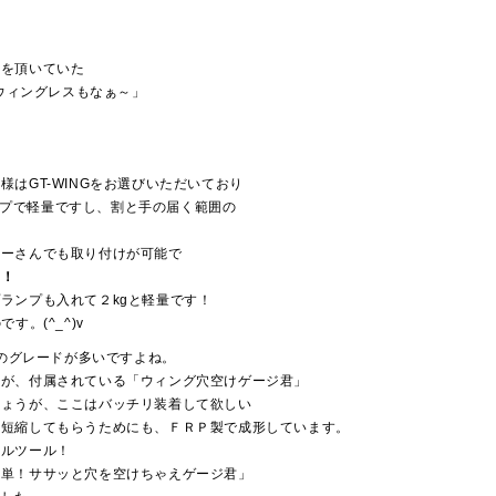
見を頂いていた
、ウィングレスもなぁ～」
はGT-WINGをお選びいただいており
ラップで軽量ですし、割と手の届く範囲の
ラーさんでも取り付けが可能で
！！
ランプも入れて２kgと軽量です！
す。(^_^)v
スのグレードが多いですよね。
のが、付属されている「ウィング穴空けゲージ君」
しょうが、ここはバッチリ装着して欲しい
超短縮してもらうためにも、ＦＲＰ製で成形しています。
ャルツール！
簡単！ササッと穴を空けちゃえゲージ君」