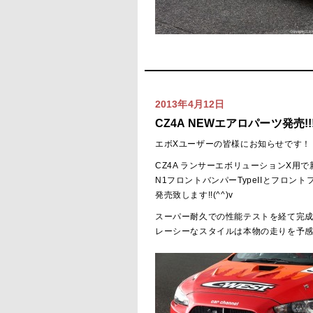
2013年4月12日
CZ4A NEWエアロパーツ発売!!
エボXユーザーの皆様にお知らせです！
CZ4A ランサーエボリューションX用で
N1フロントバンパーTypeIIとフロン
発売致します!!(^^)v
スーパー耐久での性能テストを経て完成
レーシーなスタイルは本物の走りを予感させます