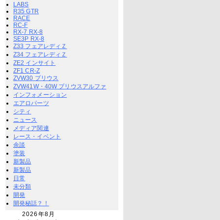
LABS
R35 GTR
RACE
RC-F
RX-7 RX-8
SE3P RX-8
Z33 フェアレディＺ
Z34 フェアレディＺ
ZE2 インサイト
ZF1 CR-Z
ZVW30 プリウス
ZVW41W・40W プリウスアルファ
インフォメーション
エアロパーツ
シティ
ニュース
メディア関連
レース・イベント
余談
塗装
新製品
新製品
日常
未分類
開発
開発秘話？！
2026年8月