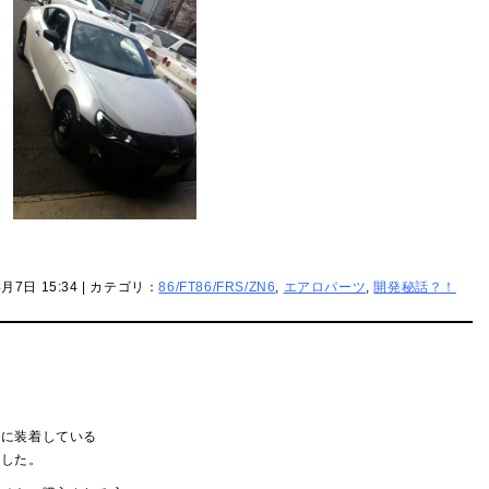
4月7日 15:34 | カテゴリ：
86/FT86/FRS/ZN6
,
エアロパーツ
,
開発秘話？！
君に装着している
ました。