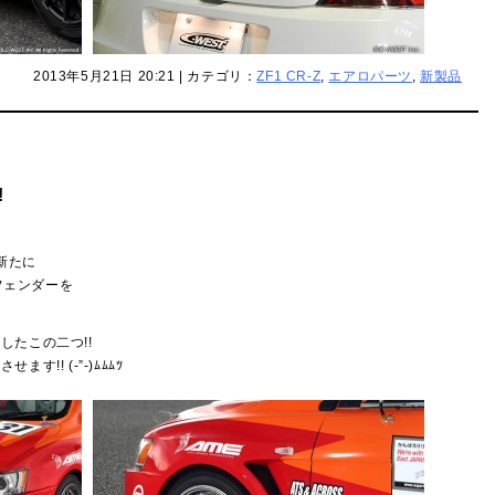
2013年5月21日 20:21 | カテゴリ：
ZF1 CR-Z
,
エアロパーツ
,
新製品
!
新たに
トフェンダーを
したこの二つ!!
!! (-”-)ﾑﾑﾑﾂ