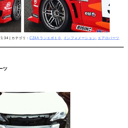
21:34 | カテゴリ：
CZ4A ランエボ１０
,
インフォメーション
,
エアロパーツ
パーツ