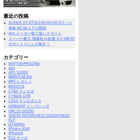
最近の投稿
SUPER GT GT300 #5 ADVICSマッハ
車検 MC86エアロ開発
Aim メーター取り扱いスタート
スーパー耐久 開幕戦 in鈴鹿 をC-WEST
サポートマシンが制す！
カテゴリー
86/FT86/FRS/ZN6
aim
AP1 S2000
BMW E46 M3
BP5 レガシィ
BRZ/ZC6
CT9A ランエボ
CYBER GTR
CZ4A ランエボ１０
GRB/GRF インプレッサ
GRL10 GS350
GSE20 IS250/GSE21 IS350/USE20
IS-F
GT-WING
iPhone 4S/4
iPhone5
K13 マーチ