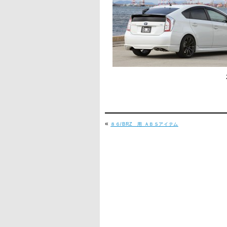
«
８６/BRZ 用 ＡＢＳアイテム