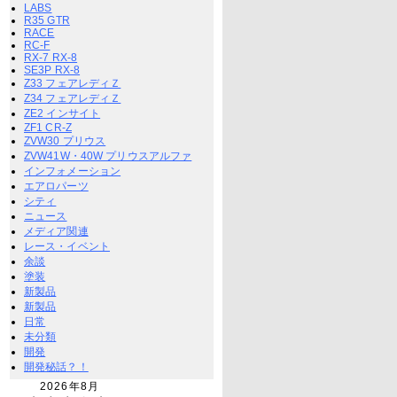
LABS
R35 GTR
RACE
RC-F
RX-7 RX-8
SE3P RX-8
Z33 フェアレディＺ
Z34 フェアレディＺ
ZE2 インサイト
ZF1 CR-Z
ZVW30 プリウス
ZVW41W・40W プリウスアルファ
インフォメーション
エアロパーツ
シティ
ニュース
メディア関連
レース・イベント
余談
塗装
新製品
新製品
日常
未分類
開発
開発秘話？！
2026年8月