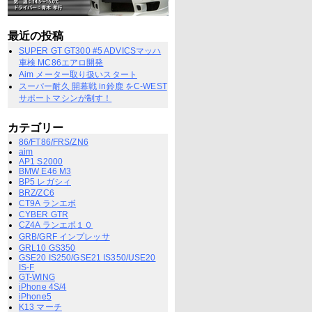
最近の投稿
SUPER GT GT300 #5 ADVICSマッハ
車検 MC86エアロ開発
Aim メーター取り扱いスタート
スーパー耐久 開幕戦 in鈴鹿 をC-WEST
サポートマシンが制す！
カテゴリー
86/FT86/FRS/ZN6
aim
AP1 S2000
BMW E46 M3
BP5 レガシィ
BRZ/ZC6
CT9A ランエボ
CYBER GTR
CZ4A ランエボ１０
GRB/GRF インプレッサ
GRL10 GS350
GSE20 IS250/GSE21 IS350/USE20
IS-F
GT-WING
iPhone 4S/4
iPhone5
K13 マーチ