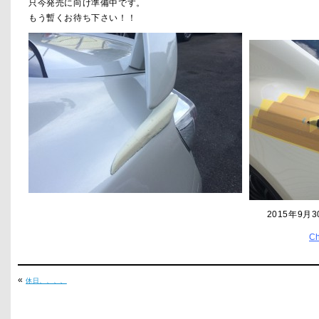
只今発売に向け準備中です。
もう暫くお待ち下さい！！
2015年9月3
C
«
休日、、、、