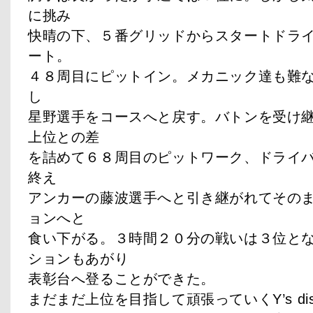
に挑み
快晴の下、５番グリッドからスタートドラ
ート。
４８周目にピットイン。メカニック達も難
し
星野選手をコースへと戻す。バトンを受け
上位との差
を詰めて６８周目のピットワーク、ドライ
終え
アンカーの藤波選手へと引き継がれてその
ョンへと
食い下がる。３時間２０分の戦いは３位と
ションもあがり
表彰台へ登ることができた。
まだまだ上位を目指して頑張っていくY’s distrac