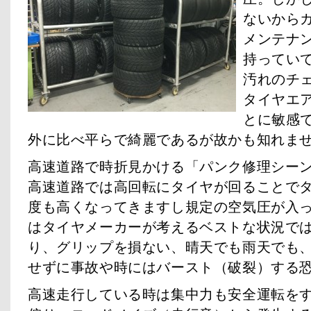
ないから
メンテナ
持ってい
汚れのチ
タイヤエ
とに敏感
外に比べ平らで綺麗であるが故かも知れま
高速道路で時折見かける「パンク修理シー
高速道路では高回転にタイヤが回ることで
度も高くなってきますし規定の空気圧が入
はタイヤメーカーが考えるベストな状況で
り、グリップを損ない、晴天でも雨天でも
せずに事故や時にはバースト（破裂）する
高速走行している時は集中力も安全運転を