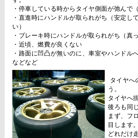
・停車している時からタイヤ側面が弛んで
・直進時にハンドルが取られがち（安定し
い）
・ブレーキ時にハンドルが取られがち（真
・近頃、燃費が良くない
・路面に凹凸が無いのに、車室やハンドル
などなど
タイヤへ
う。
タイヤへ
後ろも同
まず、フ
目します
どれだけ