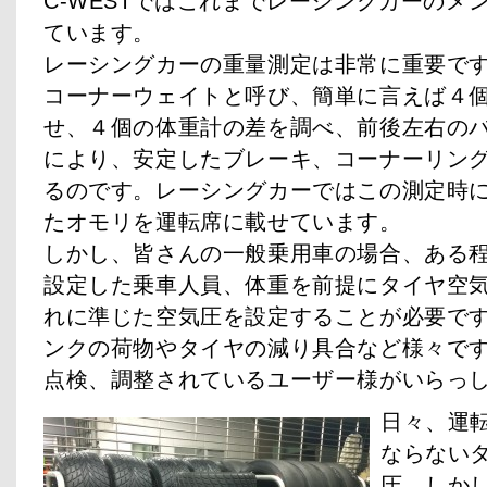
C-WESTではこれまでレーシングカーのメ
ています。
レーシングカーの重量測定は非常に重要で
コーナーウェイトと呼び、簡単に言えば４
せ、４個の体重計の差を調べ、前後左右の
により、安定したブレーキ、コーナーリン
るのです。レーシングカーではこの測定時
たオモリを運転席に載せています。
しかし、皆さんの一般乗用車の場合、ある
設定した乗車人員、体重を前提にタイヤ空
れに準じた空気圧を設定することが必要で
ンクの荷物やタイヤの減り具合など様々で
点検、調整されているユーザー様がいらっ
日々、運
ならない
圧。しか