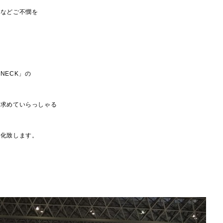
影などご不憫を
 NECK」の
を求めていらっしゃる
品化致します。