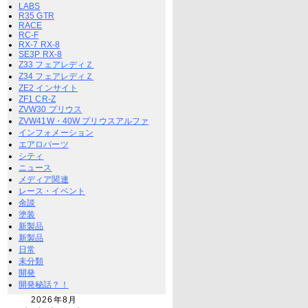
LABS
R35 GTR
RACE
RC-F
RX-7 RX-8
SE3P RX-8
Z33 フェアレディＺ
Z34 フェアレディＺ
ZE2 インサイト
ZF1 CR-Z
ZVW30 プリウス
ZVW41W・40W プリウスアルファ
インフォメーション
エアロパーツ
シティ
ニュース
メディア関連
レース・イベント
余談
塗装
新製品
新製品
日常
未分類
開発
開発秘話？！
2026年8月