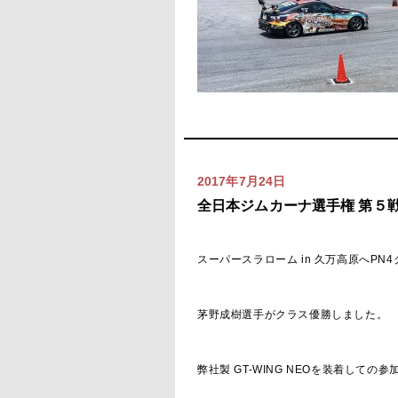
2017年7月24日
全日本ジムカーナ選手権 第５戦
スーパースラローム in 久万高原へPN
茅野成樹選手がクラス優勝しました。
弊社製 GT-WING NEOを装着して