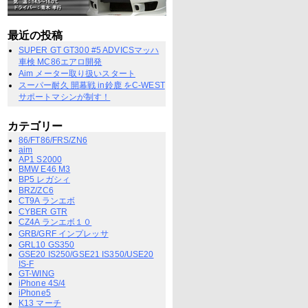
最近の投稿
SUPER GT GT300 #5 ADVICSマッハ
車検 MC86エアロ開発
Aim メーター取り扱いスタート
スーパー耐久 開幕戦 in鈴鹿 をC-WEST
サポートマシンが制す！
カテゴリー
86/FT86/FRS/ZN6
aim
AP1 S2000
BMW E46 M3
BP5 レガシィ
BRZ/ZC6
CT9A ランエボ
CYBER GTR
CZ4A ランエボ１０
GRB/GRF インプレッサ
GRL10 GS350
GSE20 IS250/GSE21 IS350/USE20
IS-F
GT-WING
iPhone 4S/4
iPhone5
K13 マーチ