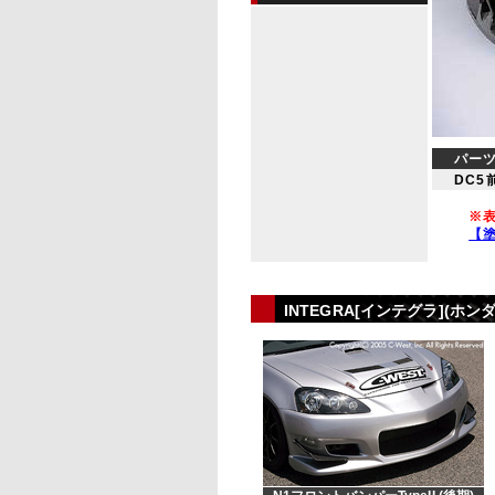
パー
DC5
※表
【
INTEGRA[インテグラ](