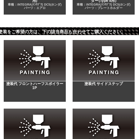
用)
ダー(Type II用)
車種：INTEGRA[ｲﾝﾃｸﾞﾗ] DC5(ホンダ)
車種：INTEGRA[ｲﾝﾃｸﾞﾗ] DC5(ホンダ)
パーツ：エアロ
パーツ：プレートホルダー
 ※パーツ塗装をご希望の方は、下の該当商品も合わせてご購入ください。
塗装代 フロントハーフスポイラー
塗装代 サイドステップ
1P