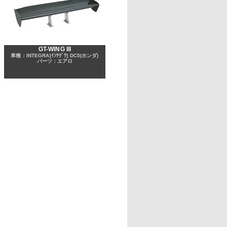
GT-WING III
車種：INTEGRA[ｲﾝﾃｸﾞﾗ] DC5(ホンダ)
パーツ：エアロ