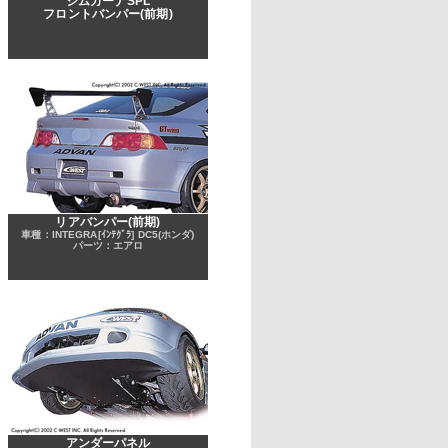
ジムカーナSPL
フロントバンパー(前期)
リアバンパー(前期)
車種：INTEGRA[ｲﾝﾃｸﾞﾗ] DC5(ホンダ)
パーツ：エアロ
アンダーパネル