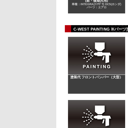
(前・後期共用)
車種：INTEGRA[ｲﾝﾃｸﾞﾗ] DC5(ホンダ)
パーツ：エアロ
C-WEST PAINTING
塗装代 フロントバンパー（大型）