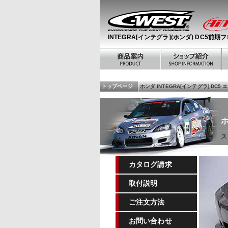
INTEGRA[インテグラ](ホンダ) DC5前
トップページ
ホンダ INTEGRA[インテグラ] DC5
ホ
ス
カタログ請求
取付説明
ご注文方法
お問い合わせ