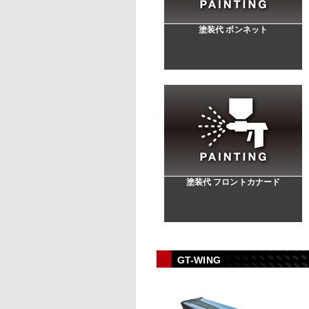
塗装代 ボンネット
塗装代 フロントカナード
GT-WING