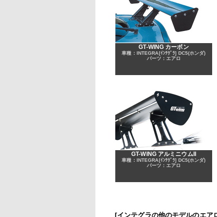
GT-WING カーボン
車種：INTEGRA[ｲﾝﾃｸﾞﾗ] DC5(ホンダ)
パーツ：エアロ
GT-WING アルミニウムII
車種：INTEGRA[ｲﾝﾃｸﾞﾗ] DC5(ホンダ)
パーツ：エアロ
[インテグラの他のモデルのエア