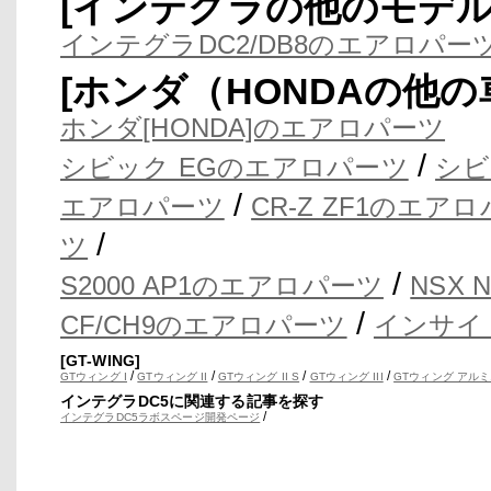
[インテグラの他のモデ
インテグラDC2/DB8のエアロパー
[ホンダ（HONDAの他
ホンダ[HONDA]のエアロパーツ
/
シビック EGのエアロパーツ
シビ
/
エアロパーツ
CR-Z ZF1のエア
/
ツ
/
S2000 AP1のエアロパーツ
NSX
/
CF/CH9のエアロパーツ
インサイ
[GT-WING]
/
/
/
/
GTウィング I
GTウィング II
GTウィング II S
GTウィング III
GTウィング アルミ
インテグラDC5に関連する記事を探す
/
インテグラDC5ラボスページ開発ページ