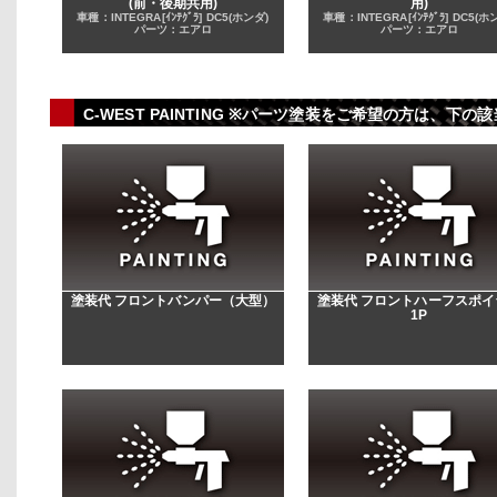
(前・後期共用)
用)
車種：INTEGRA[ｲﾝﾃｸﾞﾗ] DC5(ホンダ)
車種：INTEGRA[ｲﾝﾃｸﾞﾗ] DC5(ホ
パーツ：エアロ
パーツ：エアロ
C-WEST PAINTING ※パーツ塗装をご希望の方は、
塗装代 フロントバンパー（大型）
塗装代 フロントハーフスポイ
1P