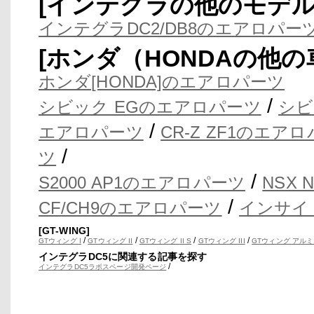
[インテグラの他のモデ
インテグラDC2/DB8のエアロパー
[ホンダ（HONDAの他
ホンダ[HONDA]のエアロパーツ
/
シビック EGのエアロパーツ
シビ
/
エアロパーツ
CR-Z ZF1のエア
/
ツ
/
S2000 AP1のエアロパーツ
NSX
/
CF/CH9のエアロパーツ
インサイ
[GT-WING]
/
/
/
/
GTウィング I
GTウィング II
GTウィング II S
GTウィング III
GTウィング アルミ
インテグラDC5に関連する記事を探す
/
インテグラDC5ラボスページ開発ページ