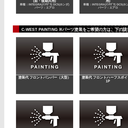
(前・後期共用)
用)
車種：INTEGRA[ｲﾝﾃｸﾞﾗ] DC5(ホンダ)
車種：INTEGRA[ｲﾝﾃｸﾞﾗ] DC5(ホ
パーツ：エアロ
パーツ：エアロ
C-WEST PAINTING ※パーツ塗装をご希望の方は、
塗装代 フロントバンパー（大型）
塗装代 フロントハーフスポイ
1P