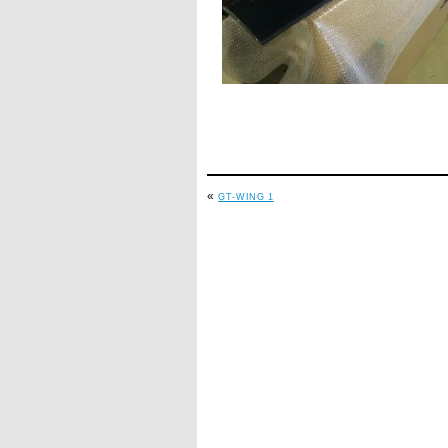
«
GT-WING 1