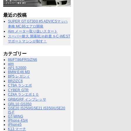
最近の投稿
SUPER GT GT300 #5 ADVICSマッハ
車検 MC86エアロ開発
Aim メーター取り扱いスタート
スーパー耐久 開幕戦 in鈴鹿 をC-WEST
サポートマシンが制す！
カテゴリー
86/FT86/FRS/ZN6
aim
AP1 S2000
BMW E46 M3
BP5 レガシィ
BRZ/ZC6
CT9A ランエボ
CYBER GTR
CZ4A ランエボ１０
GRB/GRF インプレッサ
GRL10 GS350
GSE20 IS250/GSE21 IS350/USE20
IS-F
GT-WING
iPhone 4S/4
iPhone5
K13 マーチ