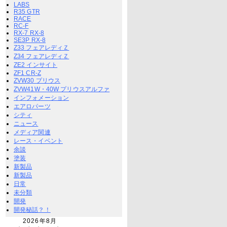
LABS
R35 GTR
RACE
RC-F
RX-7 RX-8
SE3P RX-8
Z33 フェアレディＺ
Z34 フェアレディＺ
ZE2 インサイト
ZF1 CR-Z
ZVW30 プリウス
ZVW41W・40W プリウスアルファ
インフォメーション
エアロパーツ
シティ
ニュース
メディア関連
レース・イベント
余談
塗装
新製品
新製品
日常
未分類
開発
開発秘話？！
2026年8月