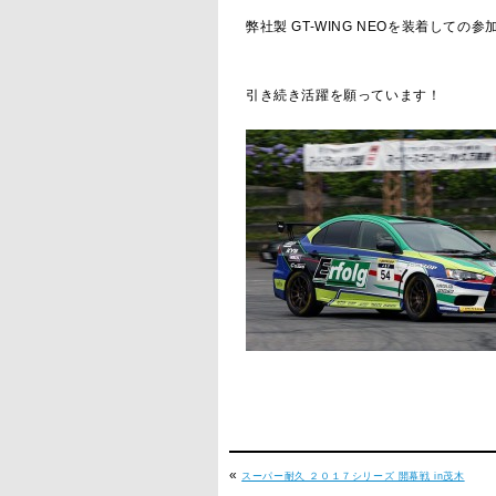
弊社製 GT-WING NEOを装着して
引き続き活躍を願っています！
«
スーパー耐久 ２０１７シリーズ 開幕戦 in茂木