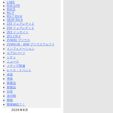
LABS
R35 GTR
RACE
RC-F
RX-7 RX-8
SE3P RX-8
Z33 フェアレディＺ
Z34 フェアレディＺ
ZE2 インサイト
ZF1 CR-Z
ZVW30 プリウス
ZVW41W・40W プリウスアルファ
インフォメーション
エアロパーツ
シティ
ニュース
メディア関連
レース・イベント
余談
塗装
新製品
新製品
日常
未分類
開発
開発秘話？！
2026年8月