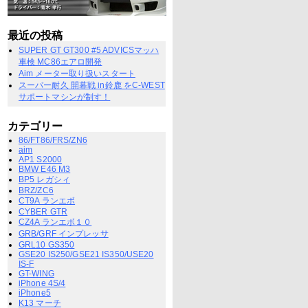
最近の投稿
SUPER GT GT300 #5 ADVICSマッハ
車検 MC86エアロ開発
Aim メーター取り扱いスタート
スーパー耐久 開幕戦 in鈴鹿 をC-WEST
サポートマシンが制す！
カテゴリー
86/FT86/FRS/ZN6
aim
AP1 S2000
BMW E46 M3
BP5 レガシィ
BRZ/ZC6
CT9A ランエボ
CYBER GTR
CZ4A ランエボ１０
GRB/GRF インプレッサ
GRL10 GS350
GSE20 IS250/GSE21 IS350/USE20
IS-F
GT-WING
iPhone 4S/4
iPhone5
K13 マーチ