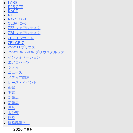
LABS
R35 GTR
RACE
RC-F
RX-7 RX-8
SE3P RX-8
Z33 フェアレディＺ
Z34 フェアレディＺ
ZE2 インサイト
ZF1 CR-Z
ZVW30 プリウス
ZVW41W・40W プリウスアルファ
インフォメーション
エアロパーツ
シティ
ニュース
メディア関連
レース・イベント
余談
塗装
新製品
新製品
日常
未分類
開発
開発秘話？！
2026年8月