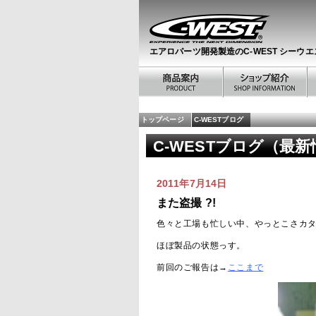
エアロパーツ開発製造のC-WEST シーウエ
トップページ
C-WESTブログ
C-WESTブログ（最
2011年7月14日
また盗撮 ?!
色々と工場も忙しい中、やっとこさカ
ほぼ製品の状態っす。
前回のご報告は→
ここまで