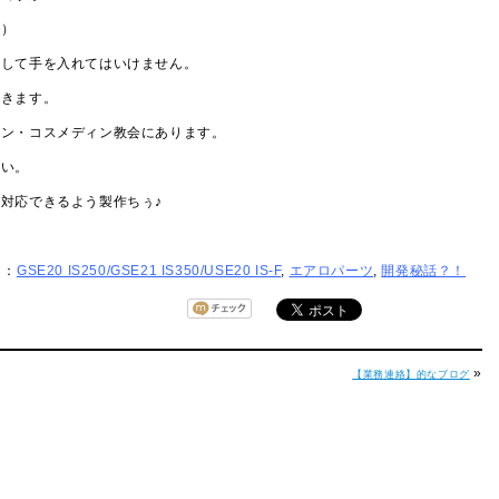
爆）
決して手を入れてはいけません。
おきます。
イン・コスメディン教会にあります。
さい。
対応できるよう製作ちぅ♪
リ：
GSE20 IS250/GSE21 IS350/USE20 IS-F
,
エアロパーツ
,
開発秘話？！
»
【業務連絡】的なブログ