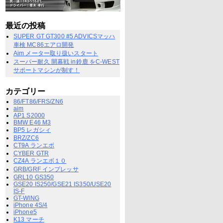
最近の投稿
SUPER GT GT300 #5 ADVICSマッハ
車検 MC86エアロ開発
Aim メーター取り扱いスタート
スーパー耐久 開幕戦 in鈴鹿 をC-WEST
サポートマシンが制す！
カテゴリー
86/FT86/FRS/ZN6
aim
AP1 S2000
BMW E46 M3
BP5 レガシィ
BRZ/ZC6
CT9A ランエボ
CYBER GTR
CZ4A ランエボ１０
GRB/GRF インプレッサ
GRL10 GS350
GSE20 IS250/GSE21 IS350/USE20
IS-F
GT-WING
iPhone 4S/4
iPhone5
K13 マーチ