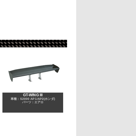
GT-WING III
車種：S2000 AP1/AP2(ホンダ)
パーツ：エアロ