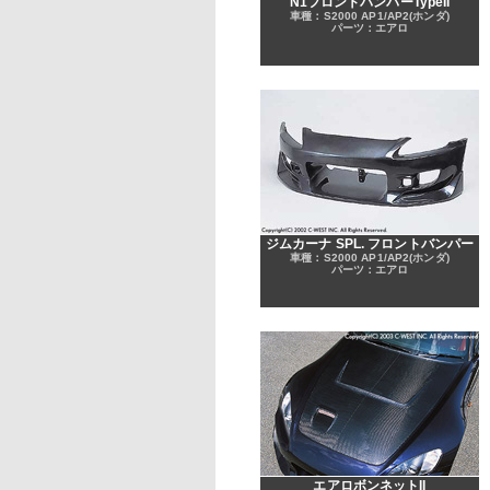
N1フロントバンパーTypeII
車種：S2000 AP1/AP2(ホンダ)
パーツ：エアロ
ジムカーナ SPL. フロントバンパー
車種：S2000 AP1/AP2(ホンダ)
パーツ：エアロ
エアロボンネットII