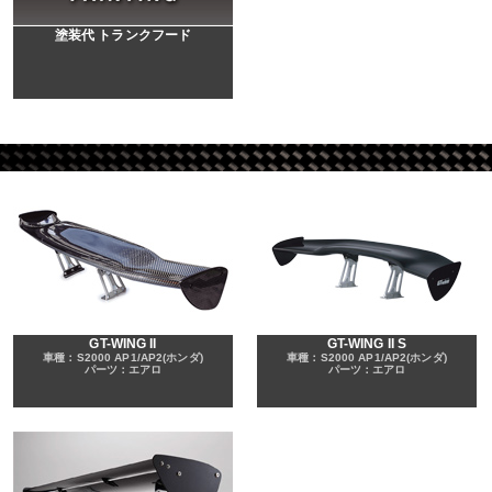
塗装代 トランクフード
GT-WING II
GT-WING II S
車種：S2000 AP1/AP2(ホンダ)
車種：S2000 AP1/AP2(ホンダ)
パーツ：エアロ
パーツ：エアロ