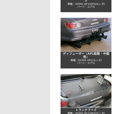
ト
車種：S2000 AP1/AP2(ホンダ)
パーツ：エアロ
ディフューザー（AP1前期・中期
用）
車種：S2000 AP1(ホンダ)
パーツ：エアロ
トランクフード
車種：S2000 AP1/AP2(ホンダ)