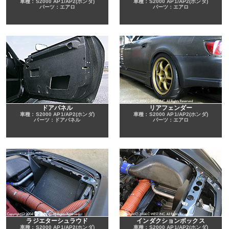
車種：S2000 AP1/AP2(ホンダ)
車種：S2000 AP1/AP2(ホンダ)
パーツ：エアロ
パーツ：エアロ
ドアパネル
リアフェンダー
車種：S2000 AP1/AP2(ホンダ)
車種：S2000 AP1/AP2(ホンダ)
パーツ：ドアパネル
パーツ：エアロ
ラジエターシュラウド
インダクションボックス
車種：S2000 AP1/AP2(ホンダ)
車種：S2000 AP1/AP2(ホンダ)