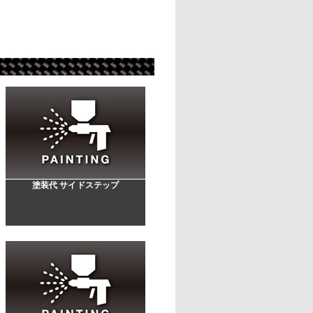
塗装代 サイドステップ