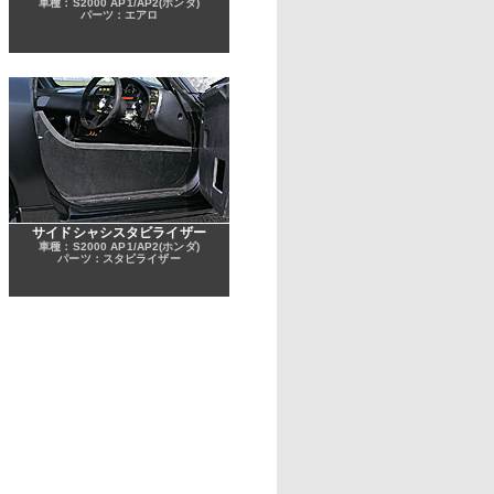
車種：S2000 AP1/AP2(ホンダ)
パーツ：エアロ
サイドシャシスタビライザー
車種：S2000 AP1/AP2(ホンダ)
パーツ：スタビライザー