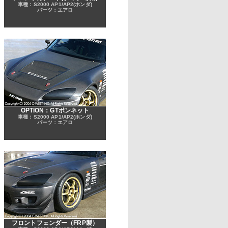
車種：S2000 AP1/AP2(ホンダ)
パーツ：エアロ
OPTION：GTボンネット
車種：S2000 AP1/AP2(ホンダ)
パーツ：エアロ
フロントフェンダー（FRP製）