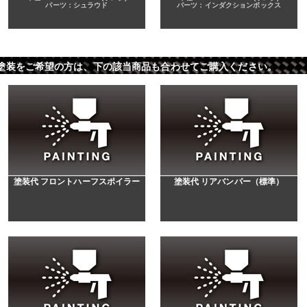
パーツ：シュラウド
パーツ：インダクションボックス
 ※パーツ塗装をご希望の方は、下の該当商品も合わせてご購入ください。
塗装代 フロントハーフスポイラー
塗装代 リアバンパー（標準）