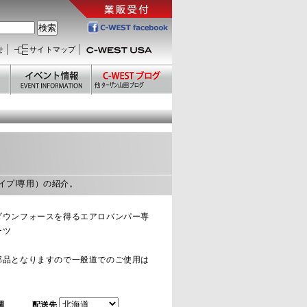
せ
サイトマップ
タイプI専用）の紹介。
ダウンフォースを得るエアロバンパー専
ーツ
部品となりますので一般道でのご使用は
個
配送先