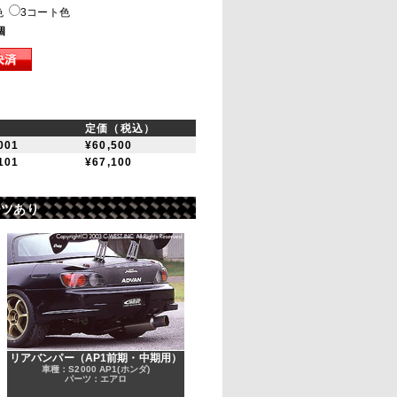
色
3コート色
個
定価（税込）
001
¥60,500
101
¥67,100
ーツあり
リアバンパー（AP1前期・中期用）
車種：S2000 AP1(ホンダ)
パーツ：エアロ