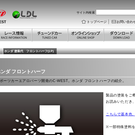
サイト内検索
EST
トップページ
お問い合わ
ホンダ 塗装代 フロントハーフ(1P)
ホンダ
フロントハーフ
ポーツカーエアロパーツ開発のC-WEST。ホンダ フロントハーフの紹介。
製品の塗装をご
お読みいただき
こちらで基本色
※一部特殊塗料