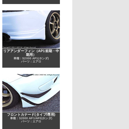
リアアンダーフィン（AP1前期・中
期用）
車種：S2000 AP1(ホンダ)
パーツ：エアロ
フロントカナード(タイプI専用)
車種：S2000 AP1/AP2(ホンダ)
パーツ：エアロ