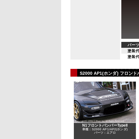
パー
塗装代
塗装代
S2000 AP1(ホンダ) 
N1フロントバンパーTypeII
車種：S2000 AP1/AP2(ホンダ)
パーツ：エアロ