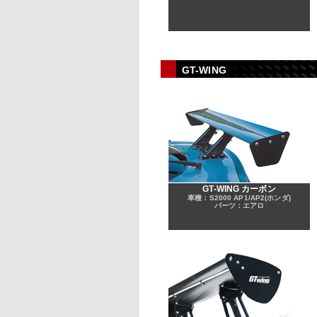
GT-WING
GT-WING カーボン
車種：S2000 AP1/AP2(ホンダ)
パーツ：エアロ