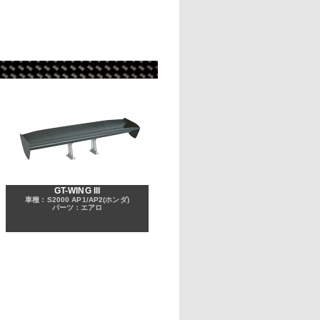
GT-WING III
車種：S2000 AP1/AP2(ホンダ)
パーツ：エアロ