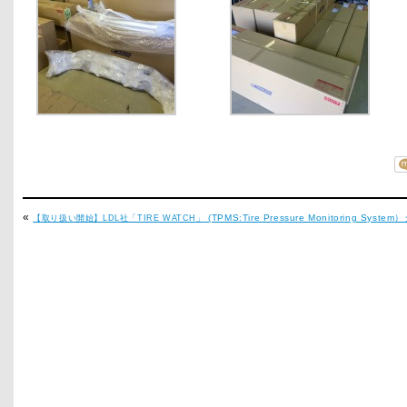
«
(TPMS:Tire Pressure Monitoring System）
【取り扱い開始】LDL社「TIRE WATCH」